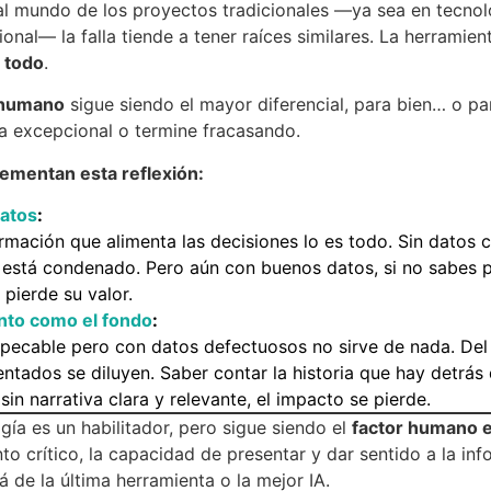
 al mundo de los proyectos tradicionales —ya sea en tecno
onal— la falla tiende a tener raíces similares. La herramie
s todo
.
 humano
sigue siendo el mayor diferencial, para bien… o pa
a excepcional o termine fracasando.
ementan esta reflexión:
datos
:
rmación que alimenta las decisiones lo es todo. Sin datos co
 está condenado. Pero aún con buenos datos, si no sabes p
 pierde su valor.
nto como el fondo
:
pecable pero con datos defectuosos no sirve de nada. De
ntados se diluyen. Saber contar la historia que hay detrás 
in narrativa clara y relevante, el impacto se pierde.
gía es un habilitador, pero sigue siendo el
factor humano el
to crítico, la capacidad de presentar y dar sentido a la in
á de la última herramienta o la mejor IA.