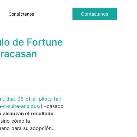
Contáctanos
Contáctenos
ulo de Fortune
 fracasan
-that-95-of-ai-pilots-fail-
-c-suite-anxious/
) –basado
no alcanzan el resultado
, sino cómo la
ano para su adopción.