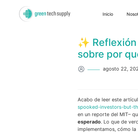
Inicio
Nosot
✨ Reflexión 
sobre por qué
agosto 22, 20
Acabo de leer este artícu
spooked-investors-but-th
en un reporte del MIT– q
esperado
. Lo que de ver
implementamos, cómo la 