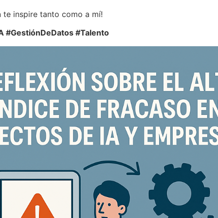
 te inspire tanto como a mí!
IA #GestiónDeDatos #Talento