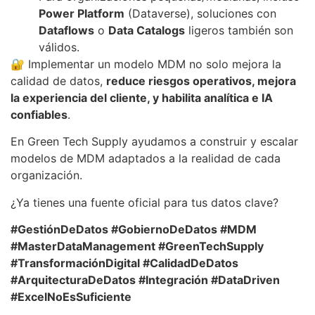
Power Platform
(Dataverse), soluciones con
Dataflows
o
Data Catalogs
ligeros también son
válidos.
🔐 Implementar un modelo MDM no solo mejora la
calidad de datos,
reduce riesgos operativos, mejora
la experiencia del cliente, y habilita analítica e IA
confiables
.
En Green Tech Supply ayudamos a construir y escalar
modelos de MDM adaptados a la realidad de cada
organización.
¿Ya tienes una fuente oficial para tus datos clave?
#GestiónDeDatos #GobiernoDeDatos #MDM
#MasterDataManagement #GreenTechSupply
#TransformaciónDigital #CalidadDeDatos
#ArquitecturaDeDatos #Integración #DataDriven
#ExcelNoEsSuficiente