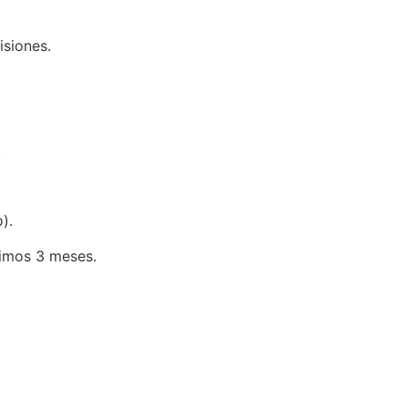
isiones.
)
).
ximos 3 meses.