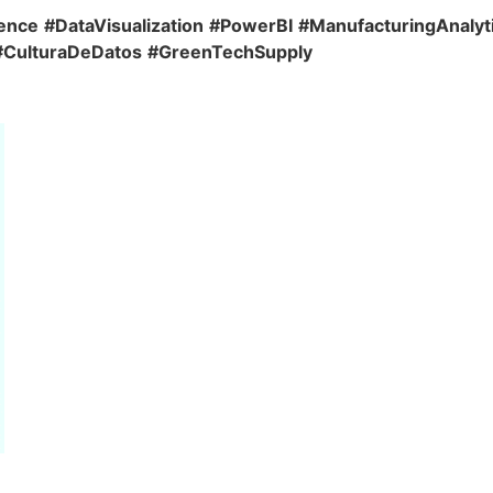
ence
#DataVisualization
#PowerBI
#ManufacturingAnalyt
#CulturaDeDatos
#GreenTechSupply