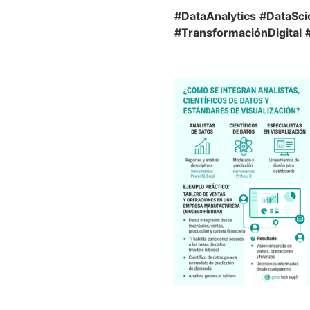
#DataAnalytics
#DataSci
#TransformaciónDigital