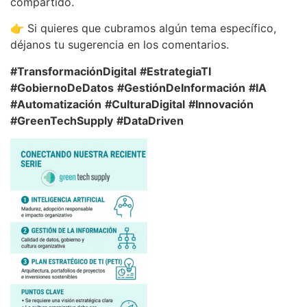
compartido.
👉 Si quieres que cubramos algún tema específico,
déjanos tu sugerencia en los comentarios.
#TransformaciónDigital
#EstrategiaTI
#GobiernoDeDatos
#GestiónDeInformación
#IA
#Automatización
#CulturaDigital
#Innovación
#GreenTechSupply
#DataDriven