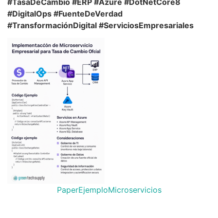
#TasaDeCambio #ERP #Azure #DotNetCore8
#DigitalOps #FuenteDeVerdad
#TransformaciónDigital #ServiciosEmpresariales
PaperEjemploMicroservicios