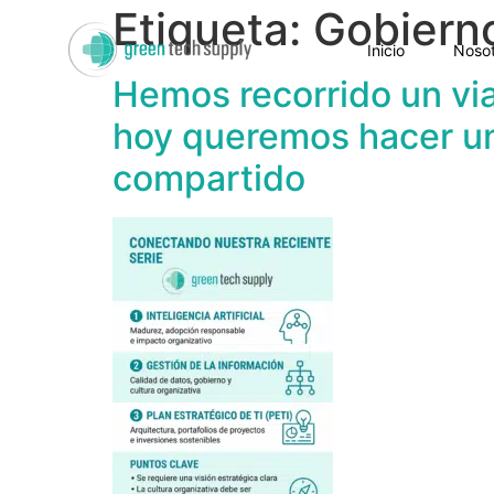
Etiqueta:
Gobiern
Inicio
Nosot
Hemos recorrido un via
hoy queremos hacer un
compartido