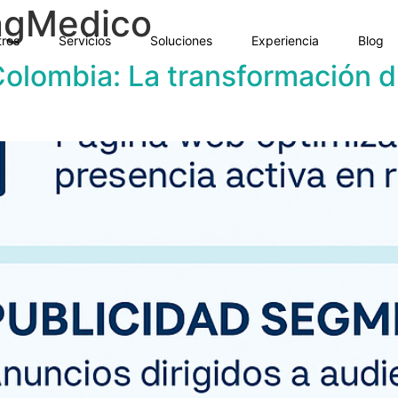
ngMedico
ros
Servicios
Soluciones
Experiencia
Blog
lombia: La transformación digi