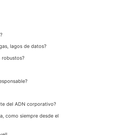
n?
as, lagos de datos?
n robustos?
responsable?
rte del ADN corporativo?
ca, como siempre desde el
vel!