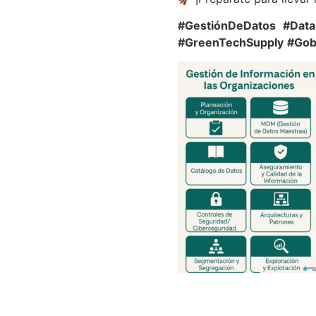
#GestiónDeDatos
#Data
#GreenTechSupply
#Gob