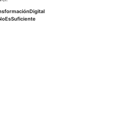
nsformaciónDigital
NoEsSuficiente