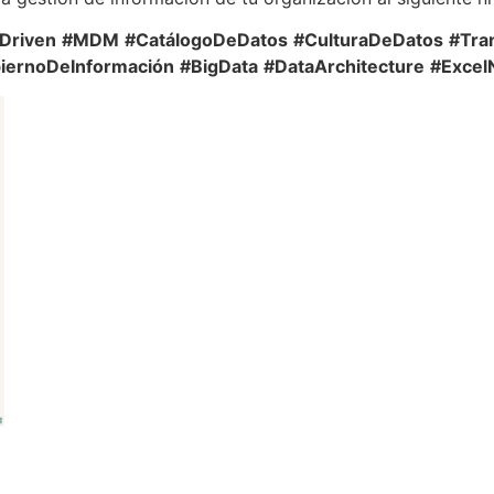
Driven
#MDM
#CatálogoDeDatos
#CulturaDeDatos
#Tra
iernoDeInformación
#BigData
#DataArchitecture
#Excel